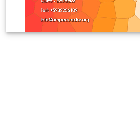
Quito - Ecuador
Telf: +5932236109
info@ompecuador.org