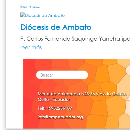
leer más...
Diócesis de Ambato
P. Carlos Fernando Saquinga Yanchatip
leer más...
Mena de Valenzuela N23-36 y Av. la Gasca,
Quito - Ecuador
Telf: +5932236109
info@ompecuador.org